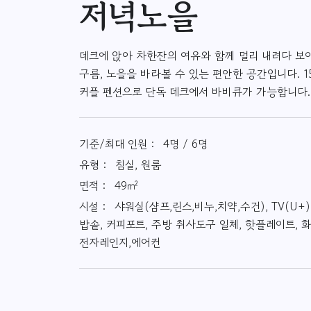
저녁노을
데크에 앉아 차한잔의 여유와 함께 멀리 내려다 보
구름, 노을을 바라볼 수 있는 편안한 공간입니다. 
커플 펜션으로 단독 데크에서 바비큐가 가능합니다.
기준/최대 인원 :
4명 / 6명
유형 :
침실, 원룸
면적 :
49㎡
시설 :
샤워실(샴프,린스,비누,치약,수건), TV(U+
밥솥, 커피포트, 주방 취사도구 일체, 핫플레이트, 화
전자레인지,에어컨