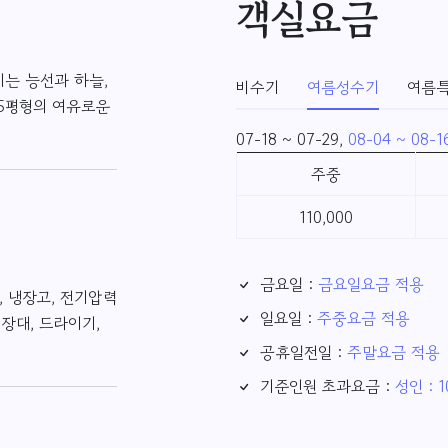
객실요금
이는 능선과 하늘,
비수기
여름성수기
여름
15평형의 여유로운
07-18 ~ 07-29,
08-04 ~ 08-1
주중
110,000
금요일 :
금요일요금 적용
), 냉장고, 전기압력
일요일 :
주중요금 적용
장대, 드라이기,
공휴일전일 :
주말요금 적용
기준인원 초과요금 :
성인 : 1