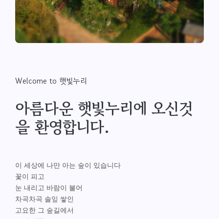
Welcome to 햇빛누리
아름다운 햇빛누리에 오신것
을 환영합니다.
이 세상에 나만 아는 숲이 있습니다
꽃이 피고
눈 내리고 바람이 불어
차곡차곡 솔잎 쌓인
고요한 그 숲길에서