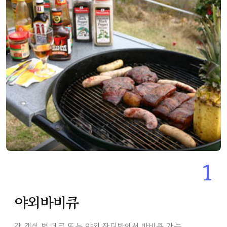
1
야외바비큐
각 객실 별 데크 또는 야외 잔디밭에서 바비큐 가능